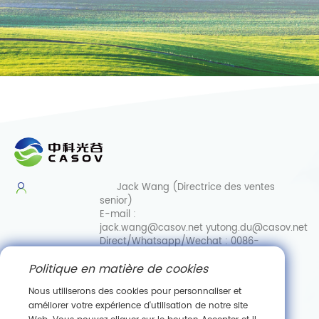
Jack Wang (Directrice des ventes
senior)
E-mail :
jack.wang@casov.net
yutong.du@casov.net
Direct/Whatsapp/Wechat :
0086-
13035103869
Politique en matière de cookies
Services et suggestions
Email :
Nous utiliserons des cookies pour personnaliser et
info@casovbio.net
améliorer votre expérience d'utilisation de notre site
Direct/Whatsapp/Wechat :
0086-