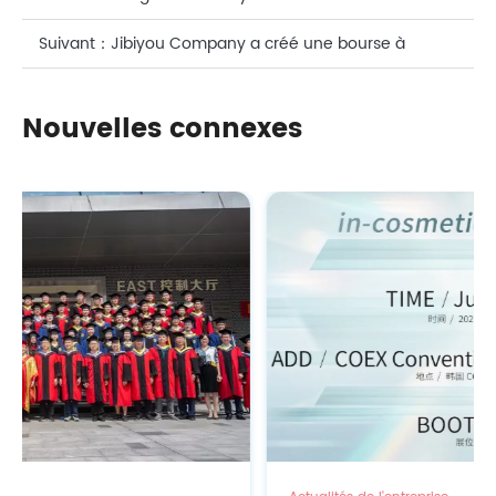
OMICS Technology & N-acétylneuraminic Acid -
Suivant：
Jibiyou Company a créé une bourse à
Décodage des secrets de la peau jeune
l'Institut de physique du plasma, Academy des
Nouvelles connexes
sciences chinoises