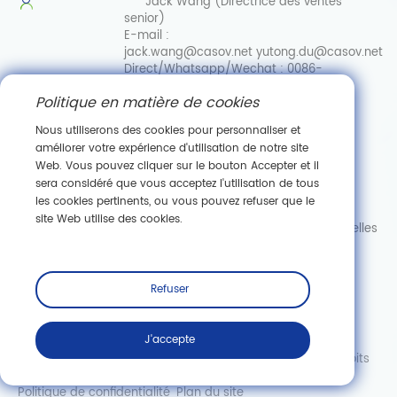
Jack Wang (Directrice des ventes
senior)
E-mail :
jack.wang@casov.net
yutong.du@casov.net
Direct/Whatsapp/Wechat :
0086-
13035103869
Politique en matière de cookies
Services et suggestions
Email :
Nous utiliserons des cookies pour personnaliser et
info@casovbio.net
améliorer votre expérience d'utilisation de notre site
Direct/Whatsapp/Wechat :
0086-
Web. Vous pouvez cliquer sur le bouton Accepter et il
15307143249
sera considéré que vous acceptez l'utilisation de tous
les cookies pertinents, ou vous pouvez refuser que le
Pôle d'innovation en biologie synthétique de Wuhan
site Web utilise des cookies.
89, ru
e Gaokeyuan 3, zone de développement de nouvelles
technologies de Donghu, Wuhan, Hubei
S'abonner
Refuser
J'accepte
Copyright © Wuhan Casov Green Biotech Co., Ltd. Tous droits
réservés.
Politique de confidentialité
Plan du site