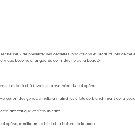
 est heureux de présenter ses dernières innovations et produits lors de c
re aux besoins changeants de l'industrie de la beauté.
sement cutané et à favoriser la synthèse du collagène.
l’expression des gènes, améliorant ainsi les effets de blanchiment de la peau
ent antistatique et d'émulsifiant.
ollagène, améliorant le teint et la texture de la peau.