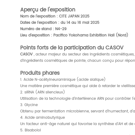
Aperçu de l'exposition
Nom de l'exposition : CITE JAPAN 2025
Dates de l'exposition : du 14 au 16 mai 2025
Numéro de stand : N4-29
Lieu d'exposition : Pacifico Yokohama Exhibition Hall (Nord)
Points forts de la participation du CASOV
CASOV
, acteur majeur du secteur des ingrédients cosmétiques,
d'ingrédients cosmétiques de pointe, chacun conçu pour répond
Produits phares
1. Acide N-acétylneuraminique (acide sialique)
Une matière première cosmétique qui aide à retarder le vieillis
2. siRNA (ARN silencieux)
Utilisation de la technologie d’interférence ARN pour contrôler 
3. Glycine
Obtenu par fermentation microbienne, servant d'humectant, d'ag
4. Acide aminobutyrique
Un facteur anti-âge naturel qui favorise la synthèse d'AH et de c
5. Bisabolol