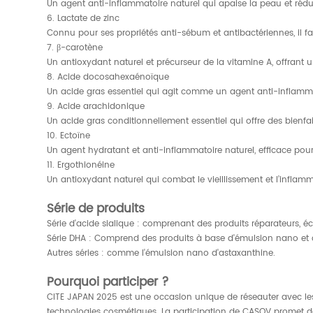
Un agent anti-inflammatoire naturel qui apaise la peau et rédu
6. Lactate de zinc
Connu pour ses propriétés anti-sébum et antibactériennes, il fav
7. β-carotène
Un antioxydant naturel et précurseur de la vitamine A, offrant u
8. Acide docosahexaénoïque
Un acide gras essentiel qui agit comme un agent anti-inflamma
9. Acide arachidonique
Un acide gras conditionnellement essentiel qui offre des bienfa
10. Ectoïne
Un agent hydratant et anti-inflammatoire naturel, efficace po
11. Ergothionéine
Un antioxydant naturel qui combat le vieillissement et l’inflam
Série de produits
Série d'acide sialique : comprenant des produits réparateurs, é
Série DHA : Comprend des produits à base d'émulsion nano et d
Autres séries : comme l'émulsion nano d'astaxanthine.
Pourquoi participer ?
CITE JAPAN 2025 est une occasion unique de réseauter avec les 
technologies cosmétiques. La participation de CASOV promet de 