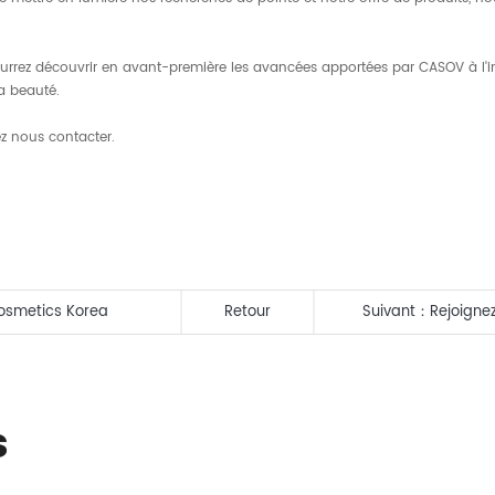
pourrez découvrir en avant-première les avancées apportées par CASOV à l
a beauté.
ez nous contacter.
cosmetics Korea
Retour
Suivant：
Rejoigne
matières premièr
s