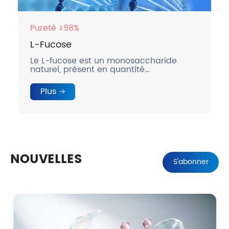
Pureté ≥98%
L-Fucose
Le L-fucose est un monosaccharide
naturel, présent en quantité
relativement élevée dans le lait
maternel humain.
Plus
NOUVELLES
S'abonner