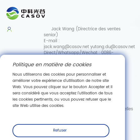
Jack Wang (Directrice des ventes
senior)
E-mail :
jack.wang@casov.net
yutong.du@casov.net
Direct/Whatsapp/Wechat :
0086-
13035103869
Politique en matière de cookies
Services et suggestions
Email :
Nous utiliserons des cookies pour personnaliser et
info@casovbio.net
améliorer votre expérience d'utilisation de notre site
Direct/Whatsapp/Wechat :
0086-
Web. Vous pouvez cliquer sur le bouton Accepter et il
15307143249
sera considéré que vous acceptez l'utilisation de tous
les cookies pertinents, ou vous pouvez refuser que le
Pôle d'innovation en biologie synthétique de Wuhan
site Web utilise des cookies.
89, ru
e Gaokeyuan 3, zone de développement de nouvelles
technologies de Donghu, Wuhan, Hubei
S'abonner
Refuser