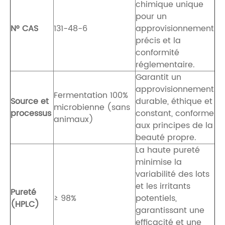
chimique unique
pour un
N° CAS
131-48-6
approvisionnement
précis et la
conformité
réglementaire.
Garantit un
approvisionnement
Fermentation 100%
Source et
durable, éthique et
microbienne (sans
processus
constant, conforme
animaux)
aux principes de la
beauté propre.
La haute pureté
minimise la
variabilité des lots
et les irritants
Pureté
≥ 98%
potentiels,
(HPLC)
garantissant une
efficacité et une