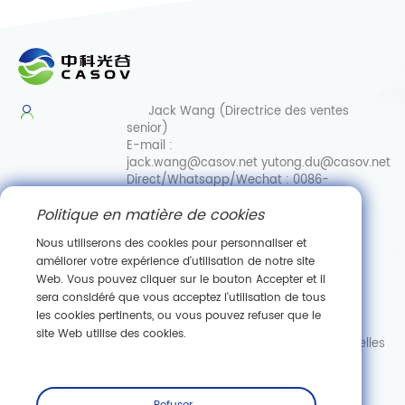
Jack Wang (Directrice des ventes
senior)
E-mail :
jack.wang@casov.net
yutong.du@casov.net
Direct/Whatsapp/Wechat :
0086-
13035103869
Politique en matière de cookies
Services et suggestions
Email :
Nous utiliserons des cookies pour personnaliser et
info@casovbio.net
améliorer votre expérience d'utilisation de notre site
Direct/Whatsapp/Wechat :
0086-
Web. Vous pouvez cliquer sur le bouton Accepter et il
15307143249
sera considéré que vous acceptez l'utilisation de tous
les cookies pertinents, ou vous pouvez refuser que le
Pôle d'innovation en biologie synthétique de Wuhan
site Web utilise des cookies.
89, ru
e Gaokeyuan 3, zone de développement de nouvelles
technologies de Donghu, Wuhan, Hubei
S'abonner