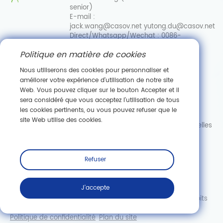
senior)
E-mail :
jack.wang@casov.net
yutong.du@casov.net
Direct/Whatsapp/Wechat :
0086-
13035103869
Politique en matière de cookies
Services et suggestions
Email :
Nous utiliserons des cookies pour personnaliser et
info@casovbio.net
améliorer votre expérience d'utilisation de notre site
Direct/Whatsapp/Wechat :
0086-
Web. Vous pouvez cliquer sur le bouton Accepter et il
15307143249
sera considéré que vous acceptez l'utilisation de tous
les cookies pertinents, ou vous pouvez refuser que le
Pôle d'innovation en biologie synthétique de Wuhan
site Web utilise des cookies.
89, ru
e Gaokeyuan 3, zone de développement de nouvelles
technologies de Donghu, Wuhan, Hubei
S'abonner
Refuser
J'accepte
Copyright © Wuhan Casov Green Biotech Co., Ltd. Tous droits
réservés.
Politique de confidentialité
Plan du site