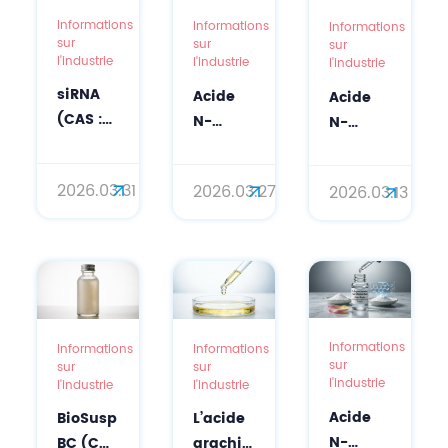
Informations
Informations
Informations
sur
sur
sur
l'industrie
l'industrie
l'industrie
siRNA
Acide
Acide
(CAS :
N-
N-
63231-
acétylneuraminique
acétylneurami
63-0)
(acide
(acide
2026.03.31
2026.03.27
2026.03.13
dans
sialique)
sialique) :
les
en
l’ingrédient
soins
cosmétique :
bioactif
de la
la
de
peau
science
nouvelle
de
d’une
génération
précision :
protection
pour
Informations
Informations
Informations
sur
sur
sur
du
anti-
des
l'industrie
l'industrie
l'industrie
silençage
âge et
soins
Acide
BioSusp
L’acide
génique
antioxydante
de la
N-
BC (CAS
arachidonique
aux
de
peau