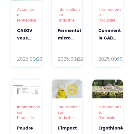
Actualités
Informations
Informations
de
sur
sur
l'entreprise
l'industrie
l'industrie
CASOV
Fermentation
Comment
vous
microbienne
le GABA
invite à
de
actif
In-
l'alpha-
stimule
2025.09.23
2025.09.22
2025.09.19
Cosmetics
bisabolol :
le
Latin
une
collagène
America
solution
et
2025 !
naturelle
répare
pour les
la peau
soins
naturellement
de la
?
Informations
Informations
Informations
sur
sur
sur
peau
l'industrie
l'industrie
l'industrie
Poudre
L'impact
Ergothionéine :