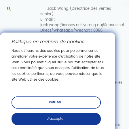
Jack Wang (Directrice des ventes
senior)
E-mail :
jack.wang@casov.net
yutong.du@casov.net
Direct/Whatsapp/Wechat :
0086-
13035103869
Politique en matière de cookies
Services et suggestions
Email :
Nous utiliserons des cookies pour personnaliser et
info@casovbio.net
améliorer votre expérience d'utilisation de notre site
Direct/Whatsapp/Wechat :
0086-
Web. Vous pouvez cliquer sur le bouton Accepter et il
15307143249
sera considéré que vous acceptez l'utilisation de tous
les cookies pertinents, ou vous pouvez refuser que le
Pôle d'innovation en biologie synthétique de Wuhan
site Web utilise des cookies.
89, ru
e Gaokeyuan 3, zone de développement de nouvelles
technologies de Donghu, Wuhan, Hubei
S'abonner
Refuser
J'accepte
Copyright © Wuhan Casov Green Biotech Co., Ltd. Tous droits