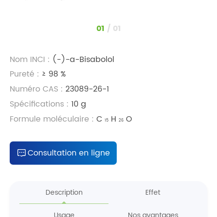
1
/
1
Nom INCI :
(-)-a-Bisabolol
Pureté :
≥ 98 %
Numéro CAS :
23089-26-1
Spécifications :
10 g
Formule moléculaire :
C
H
O
15
26
Consultation en ligne
Description
Effet
Usage
Nos avantages