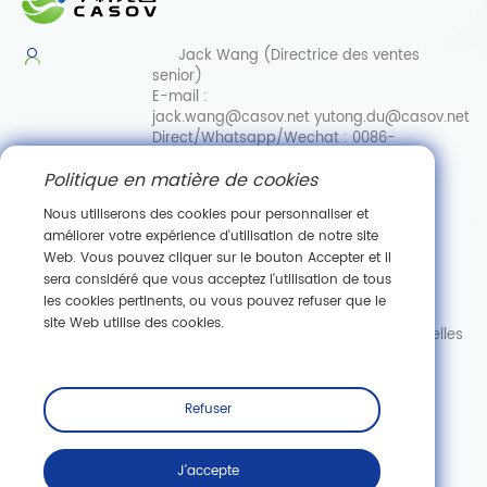
Jack Wang (Directrice des ventes
senior)
E-mail :
jack.wang@casov.net
yutong.du@casov.net
Direct/Whatsapp/Wechat :
0086-
13035103869
Politique en matière de cookies
Services et suggestions
Email :
Nous utiliserons des cookies pour personnaliser et
info@casovbio.net
améliorer votre expérience d'utilisation de notre site
Direct/Whatsapp/Wechat :
0086-
Web. Vous pouvez cliquer sur le bouton Accepter et il
15307143249
sera considéré que vous acceptez l'utilisation de tous
les cookies pertinents, ou vous pouvez refuser que le
Pôle d'innovation en biologie synthétique de Wuhan
site Web utilise des cookies.
89, ru
e Gaokeyuan 3, zone de développement de nouvelles
technologies de Donghu, Wuhan, Hubei
S'abonner
Refuser
J'accepte