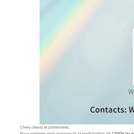
Chers clients et partenaires,
Nous sommes ravis d'annoncer la
participation de
CASOV
au p