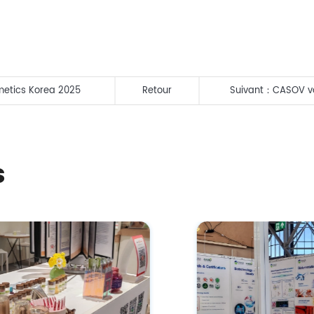
metics Korea 2025
Retour
Suivant：
CASOV vo
s