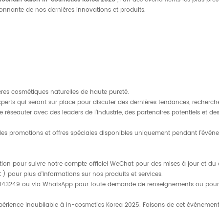
nnante de nos dernières innovations et produits.
ères cosmétiques naturelles de haute pureté.
erts qui seront sur place pour discuter des dernières tendances, recherche
e réseauter avec des leaders de l'industrie, des partenaires potentiels et 
sur les promotions et offres spéciales disponibles uniquement pendant l'évén
tion pour suivre notre compte officiel WeChat pour des mises à jour et du 
t
) pour plus d'informations sur nos produits et services.
7143249 ou via WhatsApp pour toute demande de renseignements ou pour p
 expérience inoubliable à in-cosmetics Korea 2025. Faisons de cet événe