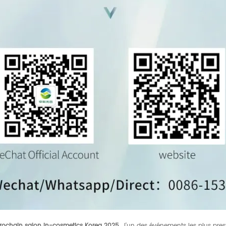
rochain salon in-cosmetics Korea 2025
, l'un des événements les plus pres