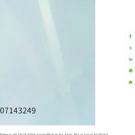
tigieux de l'industrie cosmétique en Asie. Nous vous invitons