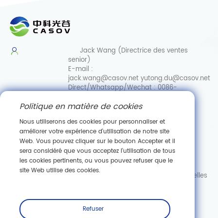
Jack Wang (Directrice des ventes
senior)
E-mail :
jack.wang@casov.net
yutong.du@casov.net
Direct/Whatsapp/Wechat :
0086-
13035103869
Politique en matière de cookies
Services et suggestions
Email :
Nous utiliserons des cookies pour personnaliser et
info@casovbio.net
améliorer votre expérience d'utilisation de notre site
Direct/Whatsapp/Wechat :
0086-
Web. Vous pouvez cliquer sur le bouton Accepter et il
15307143249
sera considéré que vous acceptez l'utilisation de tous
les cookies pertinents, ou vous pouvez refuser que le
Pôle d'innovation en biologie synthétique de Wuhan
site Web utilise des cookies.
89, ru
e Gaokeyuan 3, zone de développement de nouvelles
technologies de Donghu, Wuhan, Hubei
S'abonner
Refuser