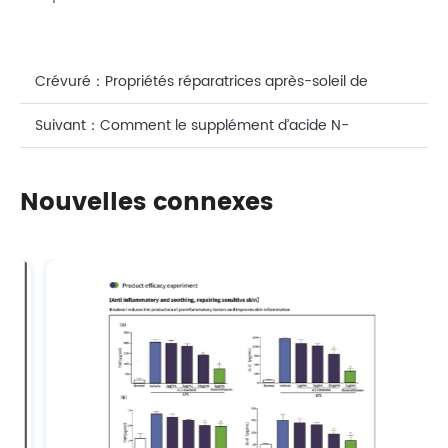
Crévuré：
Propriétés réparatrices après-soleil de
l'acide arachidonique amélioré (ARA)
Suivant：
Comment le supplément d’acide N-
acétylneuraminique antioxydant améliore-t-il
Nouvelles connexes
l’immunité ?