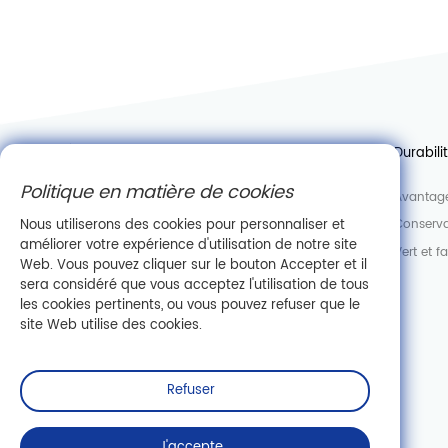
À propos de Casov
Contactez-nous
Durabili
Politique en matière de cookies
Nouvelles
Se joindre à nous
Avantage
Nous utiliserons des cookies pour personnaliser et
Usine
Département des ventes
Conserva
améliorer votre expérience d'utilisation de notre site
Laboratoire
Vert et f
Web. Vous pouvez cliquer sur le bouton Accepter et il
Information de l'entreprise
sera considéré que vous acceptez l'utilisation de tous
les cookies pertinents, ou vous pouvez refuser que le
site Web utilise des cookies.
Refuser
J'accepte