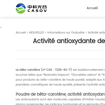
Accueil
>
Accueil
>
NOUVELLES
>
Informations sur l'industrie
> Activité an
Activité antioxydante 
Le bêta-carotène (n° CAS : 7235-40-7)
est traditionnellement 
souches telles que *Bulacella trispora*, *Dunaliella salina* et
pour produire du bêta-carotène de haute pureté, adapté aux for
premières cosmétiques de haute qualité, présente l'activité an
Poudre de bêta-carotène, activité antioxydan
Les antioxydants sont des molécules capables d'inhiber l'oxyda
anions superoxydes, les radicaux hydroxyles et le peroxyde d'hyd