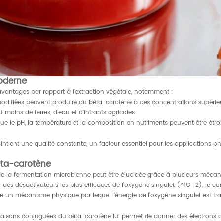
oderne
avantages par rapport à l'extraction végétale, notamment :
odifiées peuvent produire du bêta-carotène à des concentrations supérieur
 moins de terres, d’eau et d’intrants agricoles.
ue le pH, la température et la composition en nutriments peuvent être étro
ntient une qualité constante, un facteur essentiel pour les applications 
êta-carotène
 de la fermentation microbienne peut être élucidée grâce à plusieurs méca
'un des désactivateurs les plus efficaces de l'oxygène singulet (^1O_2), le 
ue un mécanisme physique par lequel l'énergie de l'oxygène singulet est tra
liaisons conjuguées du bêta-carotène lui permet de donner des électrons o