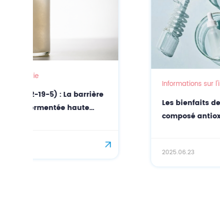
Informations sur l'industrie
Les bienfaits de l'ergothionéine, un
composé antioxydant, pour la santé :
une perspective scientifique sur la
solution bioactive de CASOV
2025.06.23