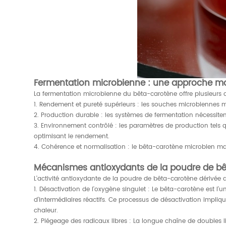
Fermentation microbienne : une approche m
La fermentation microbienne du bêta-carotène offre plusieurs 
1. Rendement et pureté supérieurs : les souches microbiennes m
2. Production durable : les systèmes de fermentation nécessitent
3. Environnement contrôlé : les paramètres de production tels q
optimisant le rendement.
4. Cohérence et normalisation : le bêta-carotène microbien mai
Mécanismes antioxydants de la poudre de b
L'activité antioxydante de la poudre de bêta-carotène dérivée
1. Désactivation de l'oxygène singulet : Le bêta-carotène est l
d'intermédiaires réactifs. Ce processus de désactivation impliq
chaleur.
2. Piégeage des radicaux libres : La longue chaîne de doubles 