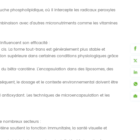
ouche phospholipidique, où il intercepte les radicaux peroxyles
n combinaison avec d’autres micronutriments comme les vitamines
influencent son efficacité :
 cis. La forme tout-trans est généralement plus stable et
tion supérieure dans certaines conditions physiologiques grâce
vité du bêta-carotène. L'encapsulation dans des liposomes, des
équent, le dosage et le contexte environnemental doivent être
iel antioxydant. Les techniques de microencapsulation et les
de nombreux secteurs :
tène soutient la fonction immunitaire, la santé visuelle et