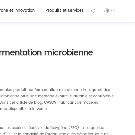
che et innovation
Produits et services
FR
ermentation microbienne
s en plus produit par fermentation microbienne impliquant des
microbienne offre une méthode évolutive, durable et contrôlable
ans cet article de blog,
CASOV
, fabricant de matières
nne, disponible à la vente.
r les espèces réactives de l'oxygène (ERO) telles que les
 d'ERO et la capacité de l'organisme à les détoxifier, joue un