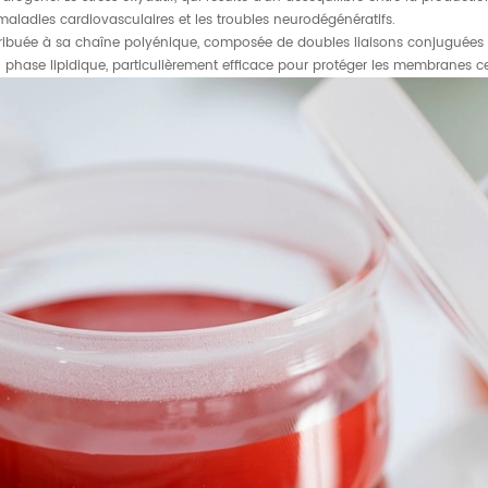
s maladies cardiovasculaires et les troubles neurodégénératifs.
ribuée à sa chaîne polyénique, composée de doubles liaisons conjuguées qui
phase lipidique, particulièrement efficace pour protéger les membranes c