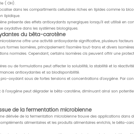
le (·OH).
 localise dans les compartiments cellulaires riches en lipides comme la bic
n lipidique.
otène présente des effets antioxydants synergiques lorsqu’il est utilisé e
se oxydative dans les systèmes biologiques.
xydantes du bêta-carotène
robienne offre une activité antioxydante significative, plusieurs facteurs 
urs formes isomères, principalement l'isomère tout-trans et divers isomères
ions normales. Cependant, certains isomères cis peuvent offrir une protec
res ou de formulations peut affecter la solubilité, la stabilité et la réacti
mances antioxydantes et sa biodisponibilité.
pro-oxydant sous de fortes tensions et concentrations d'oxygène. Par cons
ur et à l’oxygène peut dégrader le bêta-carotène, diminuant ainsi son potent
issue de la fermentation microbienne
ène dérivée de la fermentation microbienne trouve des applications dans 
compléments alimentaires et les produits alimentaires enrichis, le bêta-caro