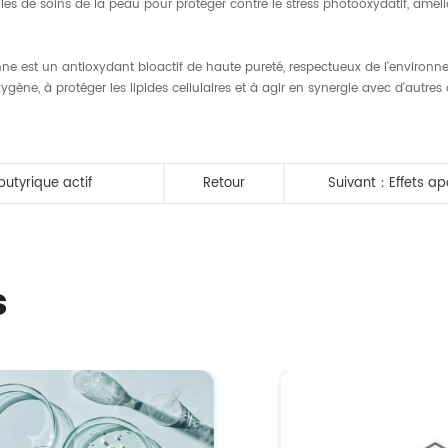
es de soins de la peau pour protéger contre le stress photooxydatif, améliore
e est un antioxydant bioactif de haute pureté, respectueux de l'environnem
xygène, à protéger les lipides cellulaires et à agir en synergie avec d'autre
utyrique actif
Retour
Suivant：
Effets a
pour les cosmétiq
s