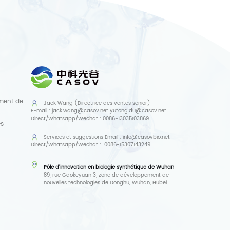
ment de
Jack Wang (Directrice des ventes senior)
E-mail :
jack.wang@casov.net
yutong.du@casov.net
Direct/Whatsapp/Wechat :
0086-13035103869
es
Services et suggestions
Email :
info@casovbio.net
Direct/Whatsapp/Wechat :
0086-15307143249
Pôle d'innovation en biologie synthétique de Wuhan
89, ru
e Gaokeyuan 3, zone de développement de
nouvelles technologies de Donghu, Wuhan, Hubei