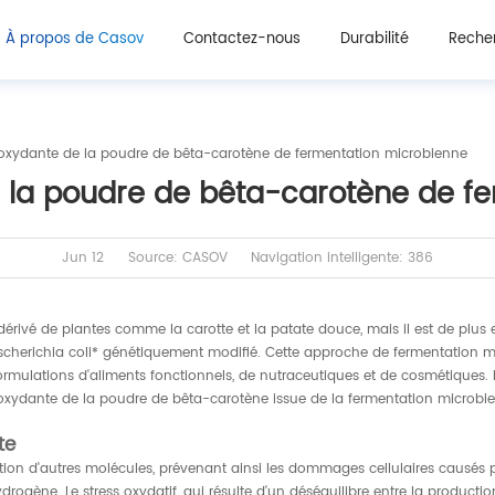
À propos de Casov
Contactez-nous
Durabilité
Recher
tioxydante de la poudre de bêta-carotène de fermentation microbienne
de la poudre de bêta-carotène de f
Jun 12
Source: CASOV
Navigation intelligente: 386
dérivé de plantes comme la carotte et la patate douce, mais il est de plu
 *Escherichia coli* génétiquement modifié. Cette approche de fermentation 
mulations d'aliments fonctionnels, de nutraceutiques et de cosmétiques. D
tioxydante de la poudre de bêta-carotène issue de la fermentation microbie
te
tion d'autres molécules, prévenant ainsi les dommages cellulaires causés pa
rogène. Le stress oxydatif, qui résulte d'un déséquilibre entre la production