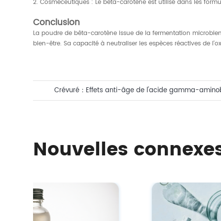
2. Cosméceutiques : Le bêta-carotène est utilisé dans les formul
Conclusion
La poudre de bêta-carotène issue de la fermentation microbienn
bien-être. Sa capacité à neutraliser les espèces réactives de l'o
Crévuré：
Effets anti-âge de l'acide gamma-aminob
naturel pour la peau
Nouvelles connexe