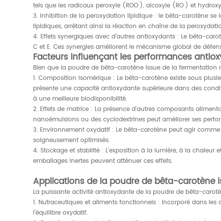
tels que les radicaux peroxyle (ROO·), alcoxyle (RO·) et hydroxy
3. Inhibition de la peroxydation lipidique : le bêta-carotène se
lipidiques, arrêtant ainsi la réaction en chaîne de la peroxydatio
4. Effets synergiques avec d’autres antioxydants : Le bêta-car
C et E. Ces synergies améliorent le mécanisme global de défen
Facteurs influençant les performances antio
Bien que la poudre de bêta-carotène issue de la fermentation mic
1. Composition isomérique : Le bêta-carotène existe sous plusie
présente une capacité antioxydante supérieure dans des condit
à une meilleure biodisponibilité.
2. Effets de matrice : La présence d'autres composants alimentai
nanoémulsions ou des cyclodextrines peut améliorer ses perfor
3. Environnement oxydatif : Le bêta-carotène peut agir comme 
soigneusement optimisés.
4. Stockage et stabilité : L’exposition à la lumière, à la chale
emballages inertes peuvent atténuer ces effets.
Applications de la poudre de bêta-carotène 
La puissante activité antioxydante de la poudre de bêta-carot
1. Nutraceutiques et aliments fonctionnels : Incorporé dans les 
l’équilibre oxydatif.