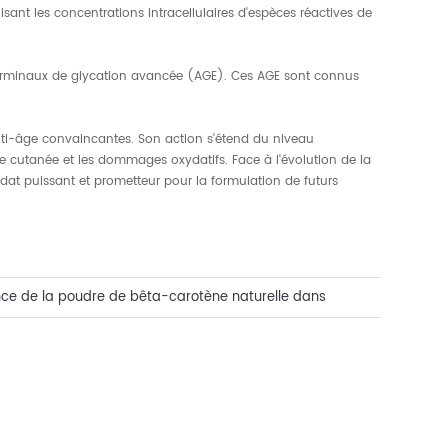
sant les concentrations intracellulaires d'espèces réactives de
ts terminaux de glycation avancée (AGE). Ces AGE sont connus
nti-âge convaincantes. Son action s'étend du niveau
hie cutanée et les dommages oxydatifs. Face à l'évolution de la
t puissant et prometteur pour la formulation de futurs
ce de la poudre de bêta-carotène naturelle dans
limentaires