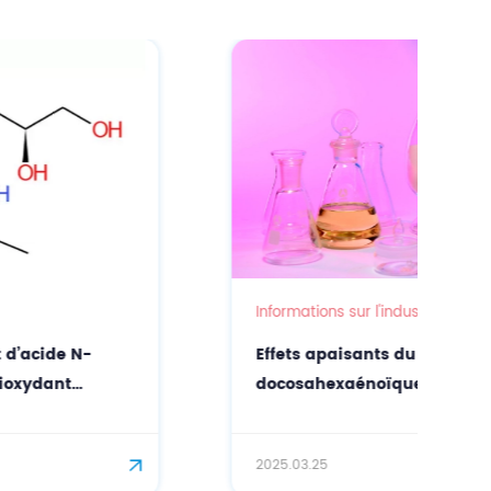
Informations sur l'industrie
Effets apaisants du DHA actif (acide
docosahexaénoïque) dans les soins
personnels
2025.03.25