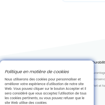
À propos de Casov
Contactez-nous
Durabili
Politique en matière de cookies
Nouvelles
Se joindre à nous
Avantage
Nous utiliserons des cookies pour personnaliser et
Usine
Département des ventes
Conserva
améliorer votre expérience d'utilisation de notre site
Laboratoire
Vert et f
Web. Vous pouvez cliquer sur le bouton Accepter et il
Information de l'entreprise
sera considéré que vous acceptez l'utilisation de tous
les cookies pertinents, ou vous pouvez refuser que le
site Web utilise des cookies.