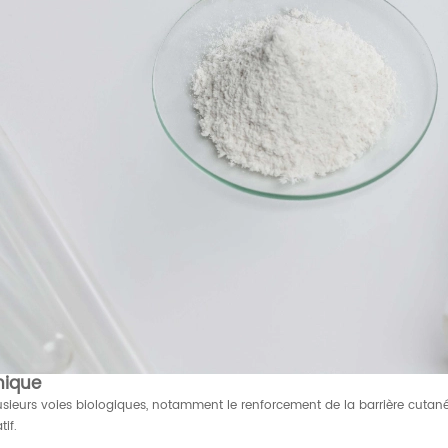
nique
usieurs voies biologiques, notamment le renforcement de la barrière cutané
if.