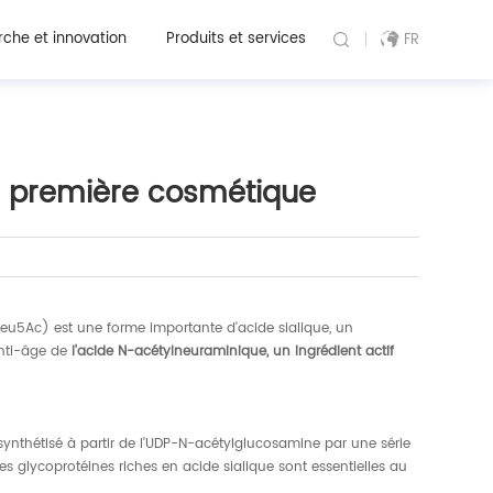
che et innovation
Produits et services
FR
re première cosmétique
Neu5Ac) est une forme importante d'acide sialique, un
anti-âge de
l'acide N-acétylneuraminique, un ingrédient actif
ynthétisé à partir de l'UDP-N-acétylglucosamine par une série
es glycoprotéines riches en acide sialique sont essentielles au