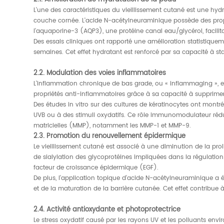
L'une des caractéristiques du vieillissement cutané est une hyd
couche cornée. L'acide N-acétylneuraminique possède des propri
l'aquaporine-3 (AQP3), une protéine canal eau/glycérol, facilita
Des essais cliniques ont rapporté une amélioration statistique
semaines. Cet effet hydratant est renforcé par sa capacité à stabi
2.2. Modulation des voies inflammatoires
L'inflammation chronique de bas grade, ou « inflammaging », 
propriétés anti-inflammatoires grâce à sa capacité à supprimer 
Des études in vitro sur des cultures de kératinocytes ont montré
UVB ou à des stimuli oxydatifs. Ce rôle immunomodulateur rédui
matricielles (MMP), notamment les MMP-1 et MMP-9.
2.3. Promotion du renouvellement épidermique
Le vieillissement cutané est associé à une diminution de la pro
de sialylation des glycoprotéines impliquées dans la régulation d
facteur de croissance épidermique (EGF).
De plus, l'application topique d'acide N-acétylneuraminique a é
et de la maturation de la barrière cutanée. Cet effet contribue à
2.4. Activité antioxydante et photoprotectrice
Le stress oxydatif causé par les rayons UV et les polluants en