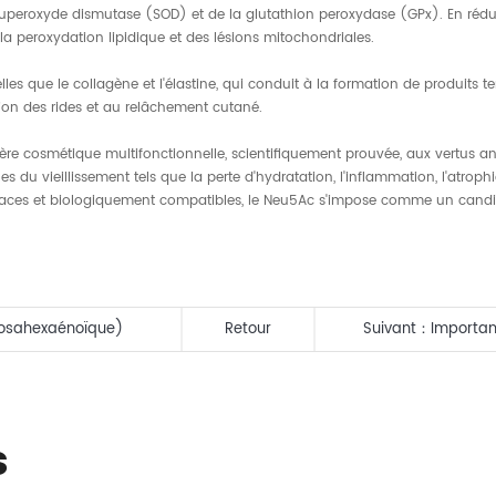
a superoxyde dismutase (SOD) et de la glutathion peroxydase (GPx). En rédui
a peroxydation lipidique et des lésions mitochondriales.
elles que le collagène et l'élastine, qui conduit à la formation de produi
ation des rides et au relâchement cutané.
ère cosmétique multifonctionnelle, scientifiquement prouvée, aux vertus a
s du vieillissement tels que la perte d'hydratation, l'inflammation, l'atrop
ces et biologiquement compatibles, le Neu5Ac s'impose comme un candida
cosahexaénoïque)
Retour
Suivant：
Importan
les compléments a
s