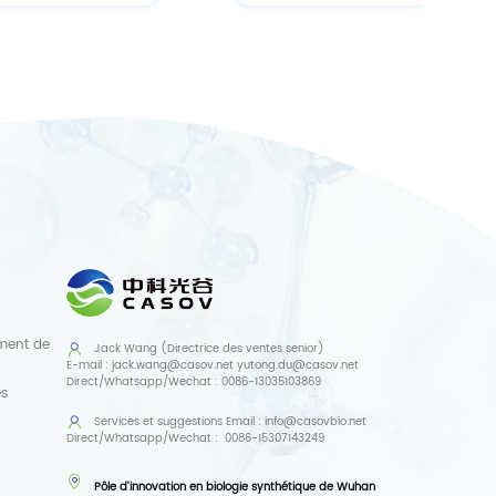
ment de
Jack Wang (Directrice des ventes senior)
E-mail :
jack.wang@casov.net
yutong.du@casov.net
Direct/Whatsapp/Wechat :
0086-13035103869
es
Services et suggestions
Email :
info@casovbio.net
Direct/Whatsapp/Wechat :
0086-15307143249
Pôle d'innovation en biologie synthétique de Wuhan