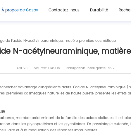
À propos de Casov
Contactez-nous
Durabilité
Recher
âge de l'acide N-acétylneuraminique, matière première cosmétique
acide N-acétylneuraminique, matiè
Apr 23
Source: CASOV
Navigation intelligente: 597
 rechercher davantage d'ingrédients actifs. L'acide N-acétylneuraminique (
res premières cosmétiques naturelles de haute pureté, présente les effets 
ue
bones, membre prédominant de la famille des acides sialiques. Il est bios
tion dans les glycoprotéines et les glycolipides. En physiologie cutanée, l
rcellulaire et à la modulation des réponses immunitaires.