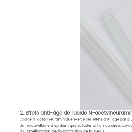
2. Effets anti-âge de l'acide N-acétylneurami
L'acide N-acétylneuraminique exerce ses effets anti-âge par pl
du renouvellement épidermique et l'atténuation du stress oxydat
2.1. Amélioration de l'hydratation de la peau