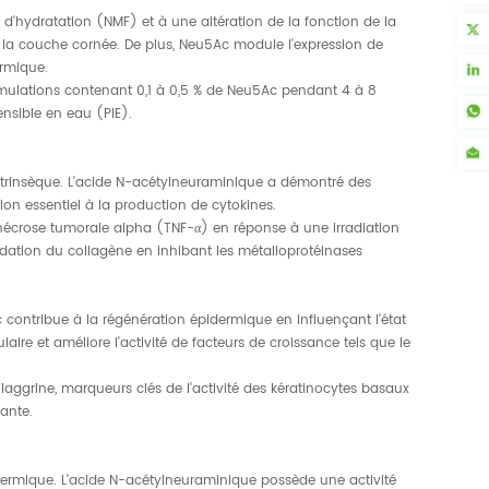
 d'hydratation (NMF) et à une altération de la fonction de la
s la couche cornée. De plus, Neu5Ac module l'expression de
ermique.
ormulations contenant 0,1 à 0,5 % de Neu5Ac pendant 4 à 8
sensible en eau (PIE).
xtrinsèque. L'acide N-acétylneuraminique a démontré des
ion essentiel à la production de cytokines.
de nécrose tumorale alpha (TNF-α) en réponse à une irradiation
adation du collagène en inhibant les métalloprotéinases
 contribue à la régénération épidermique en influençant l'état
aire et améliore l'activité de facteurs de croissance tels que le
laggrine, marqueurs clés de l'activité des kératinocytes basaux
tante.
 dermique. L'acide N-acétylneuraminique possède une activité