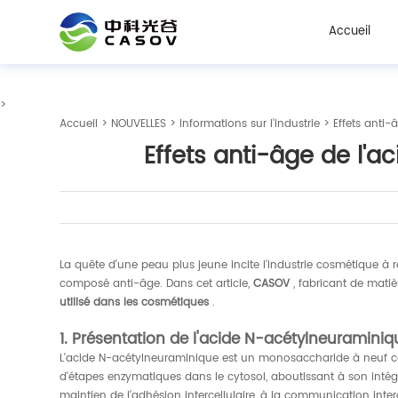
Accueil
>
Accueil
>
NOUVELLES
>
Informations sur l'industrie
> Effets anti-
Effets anti-âge de l'
La quête d'une peau plus jeune incite l'industrie cosmétique à
composé anti-âge. Dans cet article,
CASOV
, fabricant de matiè
utilisé dans les cosmétiques
.
1. Présentation de l'acide N-acétylneuraminiq
L'acide N-acétylneuraminique est un monosaccharide à neuf car
d'étapes enzymatiques dans le cytosol, aboutissant à son intégra
maintien de l'adhésion intercellulaire, à la communication inte