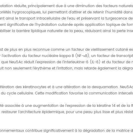
ratation réduite, principalement due à une diminution des facteurs naturels
étés hygroscopiques, lui permettant d'attirer et de retenir l'humidité dan
nt ainsi le transport intracellulaire de l'eau et préservant la turgescence d
ment significative de l'hydratation cutanée après application topique de f
liser la barrière lipidique naturelle de la peau, réduisant ainsi la perte in
est de plus en plus reconnue comme un facteur de vieillissement cutané e
l'activation du facteur nucléaire kappa B (NF-κB), un facteur de transcript
 que Neu5Ac réduit l'expression de l'interleukine-6 ​​(IL-6) et du facteur 
t non seulement l'érythème et l'irritation, mais retarde également la dégr
lifération des kératinocytes et à une altération de la desquamation. Neu5Ac
u cycle cellulaire. Cette modification favorise la communication intercellul
té associée à une augmentation de l'expression de la kératine 14 et de la fi
 restaurer l'architecture épidermique, pour une peau plus lisse et plus résis
vironnementaux contribue significativement à la dégradation de la matrice