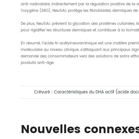
anti-radicalaire, indirectement par la régulation positive de l
l'oxygène (ERO), Neu5Ac protège les fibroblastes dermiques de l
De plus, Neu5Ac prévient la glycation des protéines cutanées, t
pour rigidifier les structures dermiques et contribuer à la form
En résumé, l'acide N-acétylneuraminique est une matière premi
moléculaire au niveau clinique, s'attaquant aux principaux signe
demande des consommateurs vers des solutions de soins effica
produits anti-âge.
Crévuré：
Caractéristiques du DHA actif (acide do
dans les matières premières cosmétiques
Nouvelles connexe