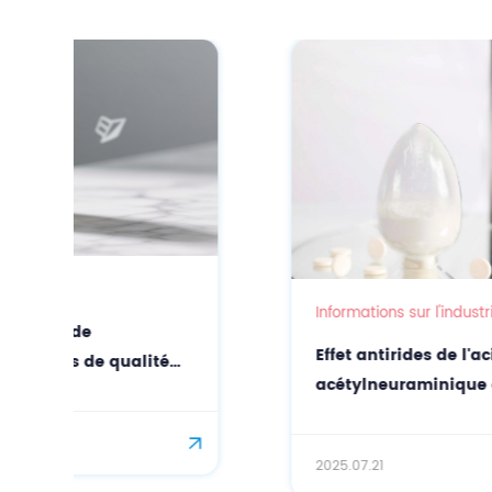
Informations sur l'industrie
Effet antirides de l'acide N-
acétylneuraminique dans les soins du
visage
2025.07.21