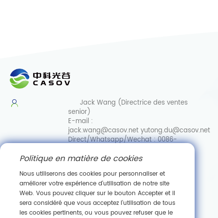
Jack Wang (Directrice des ventes
senior)
E-mail :
jack.wang@casov.net
yutong.du@casov.net
Direct/Whatsapp/Wechat :
0086-
13035103869
Politique en matière de cookies
Services et suggestions
Email :
Nous utiliserons des cookies pour personnaliser et
info@casovbio.net
améliorer votre expérience d'utilisation de notre site
Direct/Whatsapp/Wechat :
0086-
Web. Vous pouvez cliquer sur le bouton Accepter et il
15307143249
sera considéré que vous acceptez l'utilisation de tous
les cookies pertinents, ou vous pouvez refuser que le