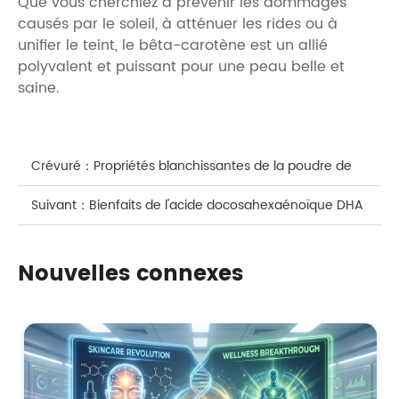
Que vous cherchiez à prévenir les dommages
causés par le soleil, à atténuer les rides ou à
unifier le teint, le bêta-carotène est un allié
polyvalent et puissant pour une peau belle et
saine.
Crévuré：
Propriétés blanchissantes de la poudre de
bêta-carotène dans les produits de soins de la peau
Suivant：
Bienfaits de l'acide docosahexaénoïque DHA
pour la peau
Nouvelles connexes