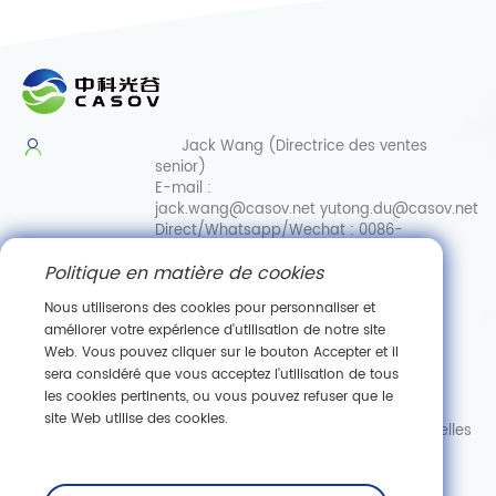
Jack Wang (Directrice des ventes
senior)
E-mail :
jack.wang@casov.net
yutong.du@casov.net
Direct/Whatsapp/Wechat :
0086-
13035103869
Politique en matière de cookies
Services et suggestions
Email :
Nous utiliserons des cookies pour personnaliser et
info@casovbio.net
améliorer votre expérience d'utilisation de notre site
Direct/Whatsapp/Wechat :
0086-
Web. Vous pouvez cliquer sur le bouton Accepter et il
15307143249
sera considéré que vous acceptez l'utilisation de tous
les cookies pertinents, ou vous pouvez refuser que le
Pôle d'innovation en biologie synthétique de Wuhan
site Web utilise des cookies.
89, ru
e Gaokeyuan 3, zone de développement de nouvelles
technologies de Donghu, Wuhan, Hubei
S'abonner