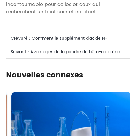
incontournable pour celles et ceux qui
recherchent un teint sain et éclatant.
Crévuré：
Comment le supplément d’acide N-
acétylneuraminique antioxydant améliore-t-il
Suivant：
Avantages de la poudre de bêta-carotène
l’immunité ?
oxydante naturelle pour la santé de la peau
Nouvelles connexes